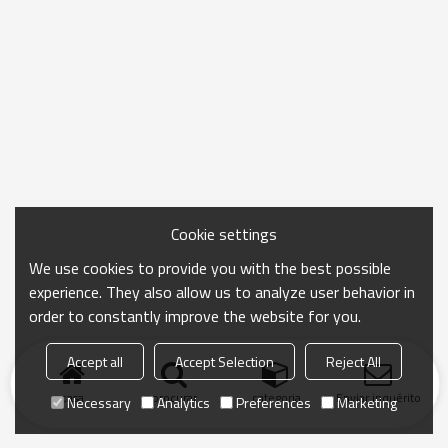
Cookie settings
We use cookies to provide you with the best possible
experience. They also allow us to analyze user behavior in
order to constantly improve the website for you.
Accept all
Accept Selection
Reject All
casa
procurar
categoria
Enviar inquérito
Necessary
Analytics
Preferences
Marketing