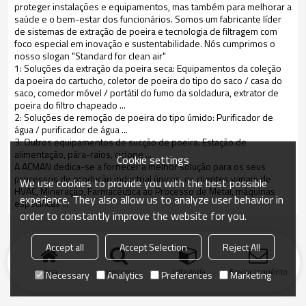
proteger instalações e equipamentos, mas também para melhorar a
saúde e o bem-estar dos funcionários. Somos um fabricante líder
de sistemas de extração de poeira e tecnologia de filtragem com
foco especial em inovação e sustentabilidade. Nós cumprimos o
nosso slogan "Standard for clean air"
1: Soluções da extração da poeira seca: Equipamentos da coleção
da poeira do cartucho, coletor de poeira do tipo do saco / casa do
saco, comedor móvel / portátil do fumo da soldadura, extrator de
poeira do filtro chapeado ...
2: Soluções de remoção de poeira do tipo úmido: Purificador de
água / purificador de água ...
3: Outros equipamentos de sucção de poeira: Estação de
alimentação, pára-raios, ciclone ...
Cookie settings
A ACMAN dedica-se a fornecer a melhor solução para os seus
processos de produção industrial únicos, os clientes variam de
We use cookies to provide you with the best possible
HVAC, Mineração, Farmacêutica ao Processo de Metal, máquinas
experience. They also allow us to analyze user behavior in
específicas ...
order to constantly improve the website for you.
Accept all
Accept Selection
Reject All
casa
procurar
categoria
Enviar inquérito
Necessary
Analytics
Preferences
Marketing