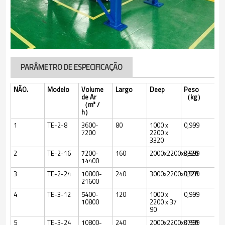
PARÂMETRO DE ESPECIFICAÇÃO
NÃO.
Modelo
Volume
Largo
Deep
Peso
de Ar
（kg）
（m³ /
h）
1
TE-2-8
3600-
80
1000 x
0,999
7200
2200 x
3320
2
TE-2-16
7200-
160
2000x2200x3320
0,999
14400
3
TE-2-24
10800-
240
3000x2200x3320
0,999
21600
4
TE-3-12
5400-
120
1000 x
0,999
10800
2200 x 37
90
5
TE-3-24
10800-
240
2000x2200x3790
0,999