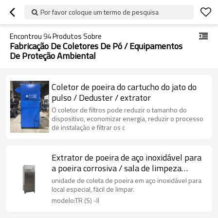
Por favor coloque um termo de pesquisa
Encontrou
94
Produtos Sobre
Fabricação De Coletores De Pó / Equipamentos
De Proteção Ambiental
Coletor de poeira do cartucho do jato do
pulso / Deduster / extrator
O coletor de filtros pode reduzir o tamanho do
dispositivo, economizar energia, reduzir o processo
de instalação e filtrar os c
Extrator de poeira de aço inoxidável para
a poeira corrosiva / sala de limpeza
farmacêutica / fábrica eletrônica
unidade de coleta de poeira em aço inoxidável para
local especial, fácil de limpar.
modelo:TR (S) -II