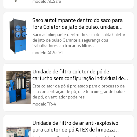
modelo:AC.Safe
Saco autolimpante dentro do saco para
fora Coletor de jato de pulso, unidade
coletora de pó de cartucho BIBO
Saco autolimpante dentro do saco de saída Coletor
de jato de pulso Garante a segurança dos
trabalhadores ao trocar os filtros .
modelo:AC.Safe2
Unidade de filtro coletor de pó de
cartucho sem configuração individual de
ventilador-ventilador
Este coletor de pó é projetado para o processo de
alta concentração de pó, que tem um grande balde
de pó, o ventilador pode res
modelo:TR-V
Unidade de filtro de ar anti-explosivo
para coletor de pó ATEX de limpeza
automática por lastro / pó