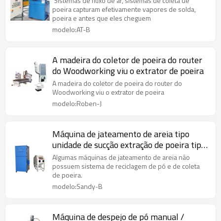
Sistemas de fluxo de ar, sistemas de coleta de
poeira capturam efetivamente vapores de solda,
poeira e antes que eles cheguem
modelo:AT-B
A madeira do coletor de poeira do router
do Woodworking viu o extrator de poeira
A madeira do coletor de poeira do router do
Woodworking viu o extrator de poeira
modelo:Roben-J
Máquina de jateamento de areia tipo
unidade de sucção extração de poeira tipo
coletor de jato
Algumas máquinas de jateamento de areia não
possuem sistema de reciclagem de pó e de coleta
de poeira.
modelo:Sandy-B
Máquina de despejo de pó manual /