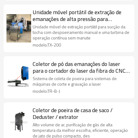
Unidade móvel portátil de extração de
emanações de alta pressão para
soldagem, corte térmico, queima
Unidade móvel de extração portátil para sucção da
tocha com despoeiramento manual e uma turbina de
operação contínua sem manute
modelo:TX-200
Coletor de pó das emanações do laser
para o cortador do laser da fibra do CNC,
máquina de corte do laser do CO2,
Sistema de coleta de poeira para sistemas de
máquina do plasma
máquinas de corte e gravação a laser
modelo:TR-B-J
Coletor de poeira de casa de saco /
Deduster / extrator
Alto volume de ar, purificação de gás de alta
temperatura da melhor escolha, eficiente, operação
de jato de pulso compacto, des