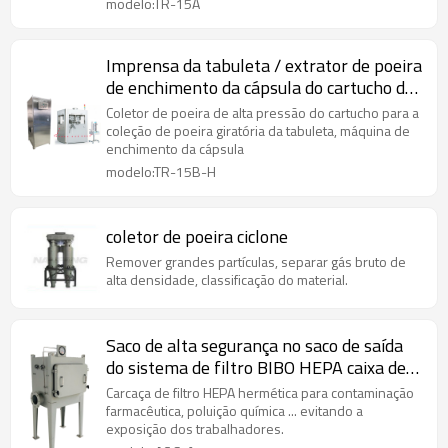
modelo:TR-15A
Imprensa da tabuleta / extrator de poeira
de enchimento da cápsula do cartucho do
redutor
Coletor de poeira de alta pressão do cartucho para a
coleção de poeira giratória da tabuleta, máquina de
enchimento da cápsula
modelo:TR-15B-H
coletor de poeira ciclone
Remover grandes partículas, separar gás bruto de
alta densidade, classificação do material.
Saco de alta segurança no saco de saída
do sistema de filtro BIBO HEPA caixa de
filtro da caixa de filtro da unidade
Carcaça de filtro HEPA hermética para contaminação
coletora
farmacêutica, poluição química ... evitando a
exposição dos trabalhadores.