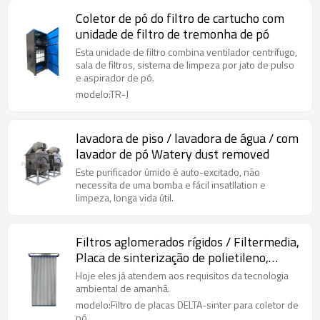
Coletor de pó do filtro de cartucho com
unidade de filtro de tremonha de pó
Esta unidade de filtro combina ventilador centrífugo,
sala de filtros, sistema de limpeza por jato de pulso
e aspirador de pó.
modelo:TR-J
lavadora de piso / lavadora de água / com
lavador de pó Watery dust removed
Este purificador úmido é auto-excitado, não
necessita de uma bomba e fácil insatllation e
limpeza, longa vida útil.
Filtros aglomerados rígidos / Filtermedia,
Placa de sinterização de polietileno,
Unidade de filtro DELTA Flex PE
Hoje eles já atendem aos requisitos da tecnologia
ambiental de amanhã.
modelo:Filtro de placas DELTA-sinter para coletor de
pó