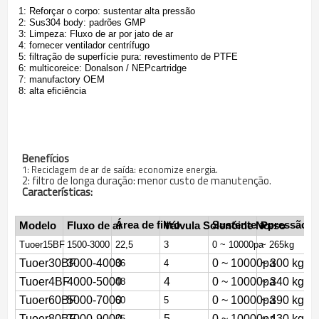
1: Reforçar o corpo: sustentar alta pressão
2: Sus304 body: padrões GMP
3: Limpeza: Fluxo de ar por jato de ar
4: fornecer ventilador centrífugo
5: filtração de superfície pura: revestimento de PTFE
6: multicoreice: Donalson / NEPcartridge
7: manufactory OEM
8: alta eficiência
Benefícios
1: Reciclagem de ar de saída: economize energia.
2: filtro de longa duração: menor custo de manutenção.
Características:
Área de filtro
Sustente a pressão
Modelo
Fluxo de ar
Válvula Solenóide No.
Peso
Tuoer15BF
1500-3000
22,5
3
0 ~ 10000pa
~ 265kg
Tuoer30BF
3000-4000
0 ~ 10000pa
~ 300 kg
36
4
Tuoer4BF
4000-5000
4
0 ~ 10000pa
~ 340 kg
48
Tuoer60BF
5000-7000
0 ~ 10000pa
~ 390 kg
60
5
Tuoer80BF
7000-9000
5
0 ~ 10000pa
~ 430 kg
75