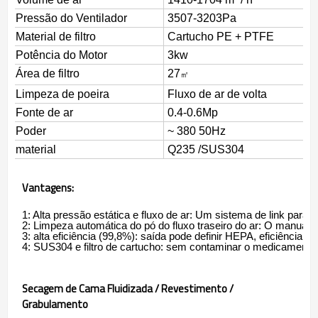
Pressão do Ventilador
3507-3203Pa
Material de filtro
Cartucho PE + PTFE
Potência do Motor
3kw
Área de filtro
27
㎡
Limpeza de poeira
Fluxo de ar de volta
Fonte de ar
0.4-0.6Mp
Poder
~ 380 50Hz
material
Q235 /
SUS304
Vantagens:
1: Alta pressão estática e fluxo de ar: Um sistema de link pa
2: Limpeza automática do pó do fluxo traseiro do ar: O manual o
3: alta eficiência (99,8%): saída pode definir HEPA, eficiência at
4: SUS304 e filtro de cartucho: sem contaminar o medicamento
Secagem de Cama Fluidizada / Revestimento /
Grabulamento