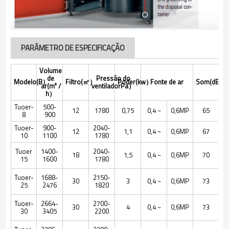
PARÂMETRO DE ESPECIFICAÇÃO
Volume
de
Pressão do
Modelo(
B
）
Filtro(
㎡
）
Poder(
kw
）
Fonte de ar
Som(
dB
）
ar(
m³ /
ventilador
Pa
）
h
）
Tuoer-
500-
12
1780
0,75
0,4 ~
0,6MP
65
8
900
Tuoer-
900-
2040-
12
1,1
0,4 ~
0,6MP
67
10
1100
1780
Tuoer
1400-
2040-
18
1,5
0,4 ~
0,6MP
70
15
1600
1780
Tuoer-
1688-
2150-
30
3
0,4 ~
0,6MP
73
25
2476
1820
Tuoer-
2664-
2700-
30
4
0,4 ~
0,6MP
73
30
3405
2200