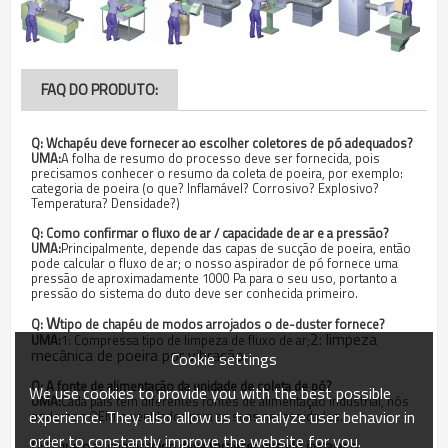
FAQ DO PRODUTO:
Q:
W
chapéu deve fornecer ao escolher coletores de pó adequados?
UMA:
A folha de resumo do processo deve ser fornecida, pois
precisamos conhecer o resumo da coleta de poeira, por exemplo:
categoria de poeira (o que? Inflamável? Corrosivo? Explosivo?
Temperatura? Densidade?)
Q:
Como confirmar o fluxo de ar / capacidade de ar e a pressão?
UMA:
Principalmente, depende das capas de sucção de poeira, então
pode calcular o fluxo de ar; o nosso aspirador de pó fornece uma
pressão de aproximadamente 1000 Pa para o seu uso, portanto a
pressão do sistema do duto deve ser conhecida primeiro.
W
Q:
tipo de chapéu de modos arrojados o de-duster fornece?
2: limpeza
UMA:
1: Compressa tipo de limpeza de fluxo de ar;
mecânica de poeira por vibração.
Cookie settings
Q:
A fonte de alimentação da unidade de coleta de pó?
We use cookies to provide you with the best possible
UMA:
Cada país tem diferentes fontes de alimentação industrial, nós
experience. They also allow us to analyze user behavior in
podemos OEM o ventilador para as suas necessidades.
order to constantly improve the website for you.
Q:
O que o ar comprimido deve fornecer quando instalar o