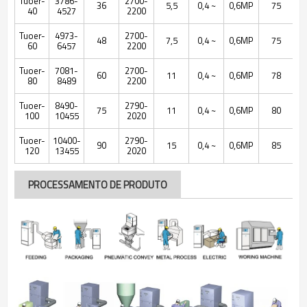
Tuoer-
3786-
2700-
36
5,5
0,4 ~
0,6MP
75
40
4527
2200
Tuoer-
4973-
2700-
48
7,5
0,4 ~
0,6MP
75
60
6457
2200
Tuoer-
7081-
2700-
60
11
0,4 ~
0,6MP
78
80
8489
2200
Tuoer-
8490-
2790-
75
11
0,4 ~
0,6MP
80
100
10455
2020
Tuoer-
10400-
2790-
90
15
0,4 ~
0,6MP
85
120
13455
2020
PROCESSAMENTO DE PRODUTO