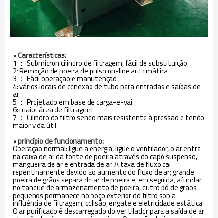
• Características:
1 ： Submicron cilindro de filtragem, fácil de substituição
2: Remoção de poeira de pulso on-line automática
3 ： Fácil operação e manutenção
4: vários locais de conexão de tubo para entradas e saídas de
ar
5 ： Projetado em base de carga-e-vai
6: maior área de filtragem
7 ： Cilindro do filtro sendo mais resistente à pressão e tendo
maior vida útil
• princípio de funcionamento:
Operação normal: ligue a energia, ligue o ventilador, o ar entra
na caixa de ar da fonte de poeira através do capô suspenso,
mangueira de ar e entrada de ar. A taxa de fluxo cai
repentinamente devido ao aumento do fluxo de ar; grande
poeira de grãos separa do ar de poeira e, em seguida, afundar
no tanque de armazenamento de poeira, outro pó de grãos
pequenos permanece no poço exterior do filtro sob a
influência de filtragem, colisão, engate e eletricidade estática.
O ar purificado é descarregado do ventilador para a saída de ar