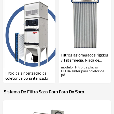
Filtros aglomerados rígidos
/ Filtermedia, Placa de
sinterização de polietileno,
modelo : Filtro de placas
Unidade de filtro DELTA
DELTA-sinter para coletor de
Filtro de sinterização de
pó
Flex PE
coletor de pó sinterizado
Sistema De Filtro Saco Para Fora Do Saco