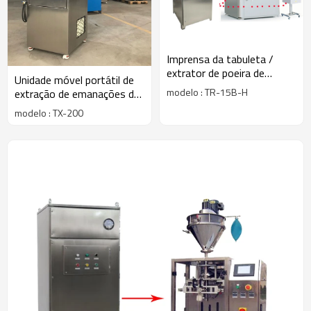
Imprensa da tabuleta /
extrator de poeira de
Unidade móvel portátil de
enchimento da cápsula do
modelo : TR-15B-H
extração de emanações de
cartucho do redutor
alta pressão para
modelo : TX-200
soldagem, corte térmico,
queima