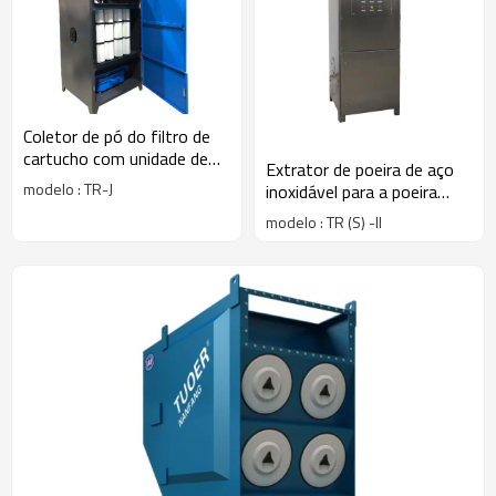
Coletor de pó do filtro de
cartucho com unidade de
Extrator de poeira de aço
filtro de tremonha de pó
modelo : TR-J
inoxidável para a poeira
corrosiva / sala de limpeza
modelo : TR (S) -II
farmacêutica / fábrica
eletrônica