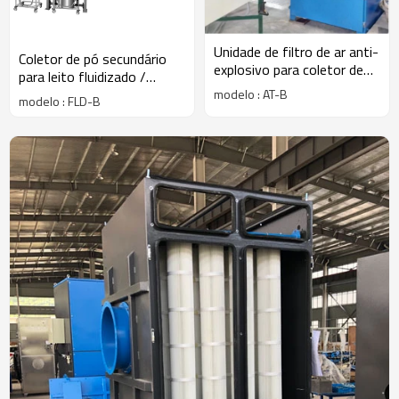
Unidade de filtro de ar anti-
Coletor de pó secundário
explosivo para coletor de
para leito fluidizado /
pó ATEX de limpeza
máquina de secagem
modelo : AT-B
modelo : FLD-B
automática por lastro / pó