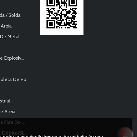
da / Solda
 Areia
 De Metal
s - Pneumático
Coleta De Pó
trial
e Areia
Fora Do Saco
 Pulverização Em Pó