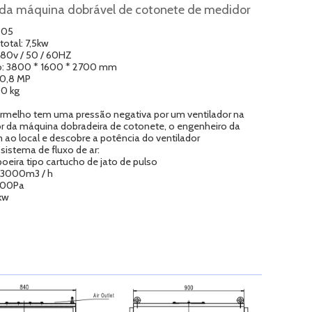
 da máquina dobrável de cotonete de medidor
B05
total: 7,5kw
380v / 50 / 60HZ
: 3800 * 1600 * 2700 mm
-0,8 MP
00 kg
ermelho tem uma pressão negativa por um ventilador na
ior da máquina dobradeira de cotonete, o engenheiro da
o local e descobre a potência do ventilador
 sistema de fluxo de ar:
poeira tipo cartucho de jato de pulso
: 3000m3 / h
500Pa
kw