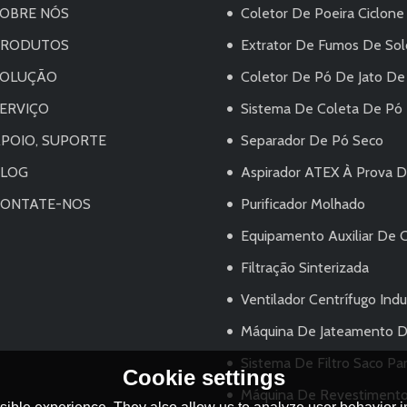
OBRE NÓS
Coletor De Poeira Ciclone
PRODUTOS
Extrator De Fumos De Sol
SOLUÇÃO
Coletor De Pó De Jato De
ERVIÇO
Sistema De Coleta De Pó
POIO, SUPORTE
Separador De Pó Seco
BLOG
Aspirador ATEX À Prova De Explosivo
ONTATE-NOS
Purificador Molhado
Equipamento Auxiliar De 
Filtração Sinterizada
Ventilador Centrífugo Indus
Máquina De Jateamento D
Sistema De Filtro Saco Para 
Cookie settings
Máquina De Revestimento Elétrico/sistema De