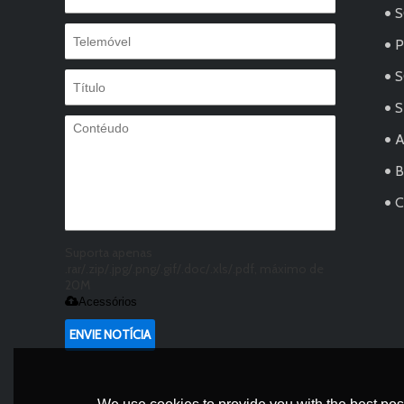
S
S
A
C
Suporta apenas
.rar/.zip/.jpg/.png/.gif/.doc/.xls/.pdf, máximo de
20M
Acessórios
ENVIE NOTÍCIA