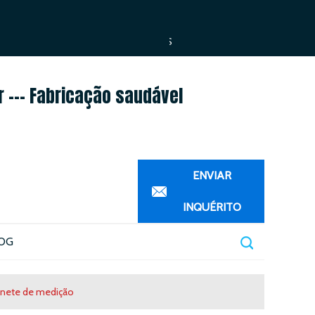
ESPAÑOL
العربية
PORTUGUÊS
r --- Fabricação saudável
ENVIAR
INQUÉRITO
OG
tonete de medição