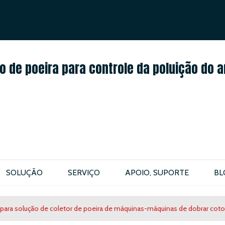
PORTUGUÊS
ENGLISH
 de poeira para controle da poluição do a
SOLUÇÃO
SERVIÇO
APOIO, SUPORTE
BL
a para solução de coletor de poeira de máquinas-máquinas de dobrar co