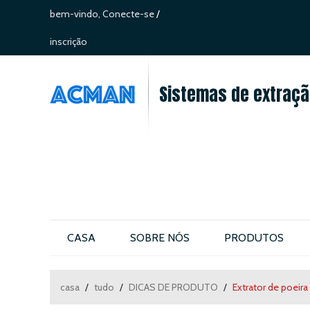
bem-vindo,
Conecte-se
/
inscrição
Sistemas de extração
CASA
SOBRE NÓS
PRODUTOS
CONTATE-NOS
casa
/
tudo
/
DICAS DE PRODUTO
/
Extrator de poeir