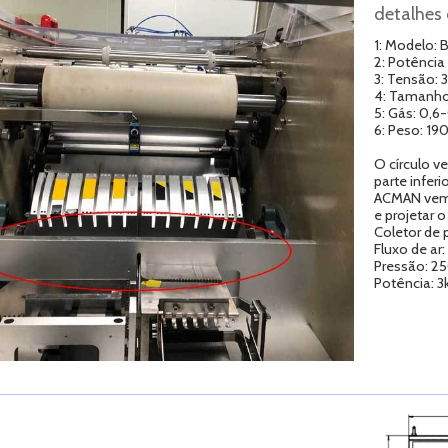
detalhes
1: Modelo: 
2: Potência 
3: Tensão: 
4: Tamanho
5: Gás: 0,6
6: Peso: 19
O círculo v
parte infer
ACMAN vem a
e projetar o
Coletor de 
Fluxo de ar
Pressão: 2
Potência: 3