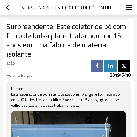
SURPREENDENTE! ESTE COLETOR DE PÓ COM FILTRO DE BOLSA PLANA TRABALHOU POR 15 ANOS EM UMA FÁBRICA DE MATERIAL ISOLANTE
Surpreendente! Este coletor de pó com
filtro de bolsa plana trabalhou por 15
anos em uma fábrica de material
isolante
ação
2019/5/10
Horário Edição
Resumo
Este aspirador de pó está localizado em Xangai e foi instalado
em 2003. Eles trocam o filtro 3 vezes em 15 anos, agora esse
velho capitão ainda está trabalhando ...