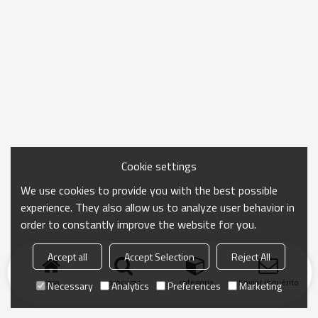
Cookie settings
We use cookies to provide you with the best possible
experience. They also allow us to analyze user behavior in
order to constantly improve the website for you.
Accept all
Accept Selection
Reject All
casa
procurar
categoria
Enviar inquérito
Necessary
Analytics
Preferences
Marketing