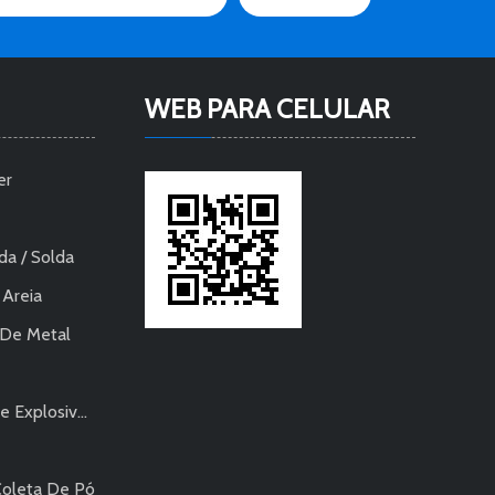
WEB PARA CELULAR
er
da / Solda
 Areia
 De Metal
s - Pneumático
Coleta De Pó