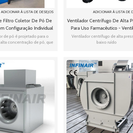
ADICIONAR À LISTA DE DESEJOS
ADICIONAR À LISTA DE 
 Filtro Coletor De Pó De
Ventilador Centrífugo De Alta 
m Configuração Individual
Para Uso Farmacêutico - Venti
ntilador-Ventilador
Granulador De Leito Fluidiz
or de pó é projetado para o
Ventilador centrífugo de alta pres
alta concentração de pó, que
baixo ruído
de balde de pó, o ventilador
pode res