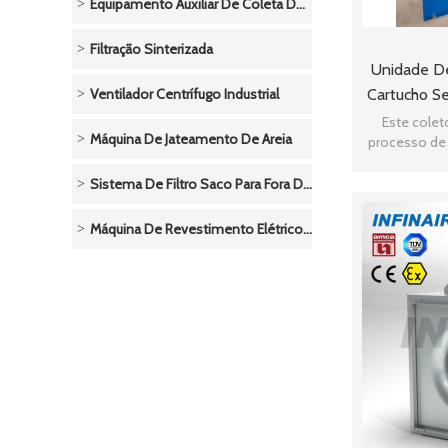
Equipamento Auxiliar De Coleta De Pó
Filtração Sinterizada
Unidade De
Ventilador Centrífugo Industrial
Cartucho Se
De Ve
Este colet
Máquina De Jateamento De Areia
processo de 
tem um gran
Sistema De Filtro Saco Para Fora Do Saco
Máquina De Revestimento Elétrico/sistema De Pulverização Em Pó