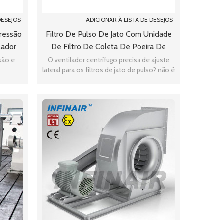
DESEJOS
ADICIONAR À LISTA DE DESEJOS
Pressão
Filtro De Pulso De Jato Com Unidade
lador
De Filtro De Coleta De Poeira De
ado
Limite De Altura Do Lado Do
são e
O ventilador centrífugo precisa de ajuste
lateral para os filtros de jato de pulso? não é
Ventilador
uma coisa difícil para ACMAN.