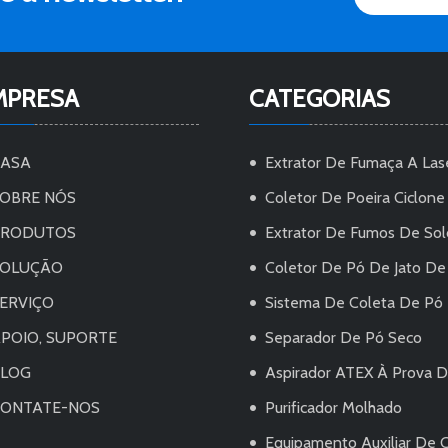
MPRESA
CATEGORIAS
CASA
Extrator De Fumaça A Las
OBRE NÓS
Coletor De Poeira Ciclone
PRODUTOS
Extrator De Fumos De Sol
SOLUÇÃO
Coletor De Pó De Jato De
ERVIÇO
Sistema De Coleta De Pó
POIO, SUPORTE
Separador De Pó Seco
BLOG
Aspirador ATEX À Prova De Explosivo
ONTATE-NOS
Purificador Molhado
Equipamento Auxiliar De 