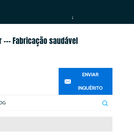
ESPAÑOL
العربية
PORTUGUÊS
r --- Fabricação saudável
ENVIAR
INQUÉRITO
OG