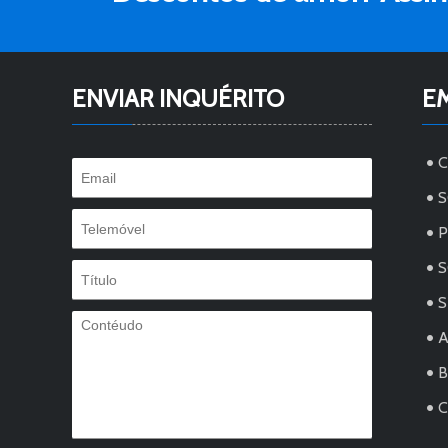
ENVIAR INQUÉRITO
E
S
S
A
C