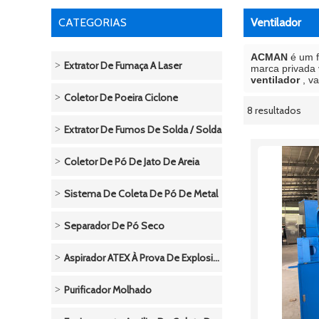
CATEGORIAS
Ventilador
ACMAN
é um f
Extrator De Fumaça A Laser
marca privada
ventilador
, v
Coletor De Poeira Ciclone
8 resultados
mostruário
Extrator De Fumos De Solda / Solda
Coletor De Pó De Jato De Areia
Sistema De Coleta De Pó De Metal
Separador De Pó Seco
Aspirador ATEX À Prova De Explosivos - Pneumático
Purificador Molhado