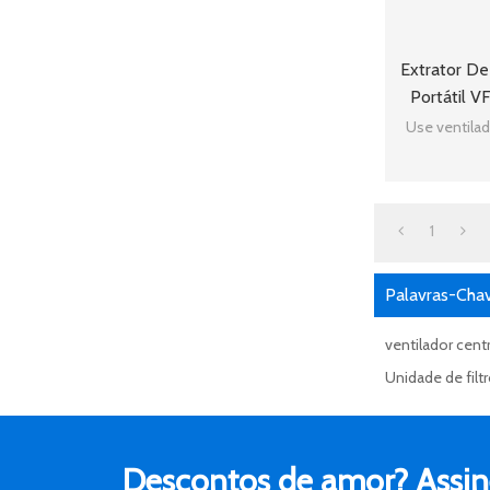
Extrator D
Portátil 
Mach
Use ventilad
1
Palavras-Cha
ventilador cent
Unidade de filt
Descontos de amor? Assine