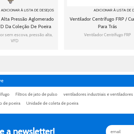
ADICIONAR À LISTA DE DESEJOS
ADICIONAR À LISTA DE 
e Alta Pressão Aglomerado
Ventilador Centrífugo FRP / C
VFD Da Coleção De Poeira
Para Trás
ine-220V Da Placa
or sem escova, pressão alta,
Ventilador Centrífugo FRP
VFD
ve
rífugo
Filtros de jato de pulso
ventiladores industriais e ventiladores
ro de poeira
Unidade de coleta de poeira
 a newsletter!