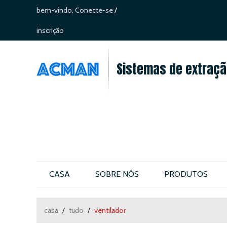
bem-vindo,
Conecte-se
/
inscrição
Sistemas de extração
CASA
SOBRE NÓS
PRODUTOS
CONTATE-NOS
casa
/
tudo
/
ventilador