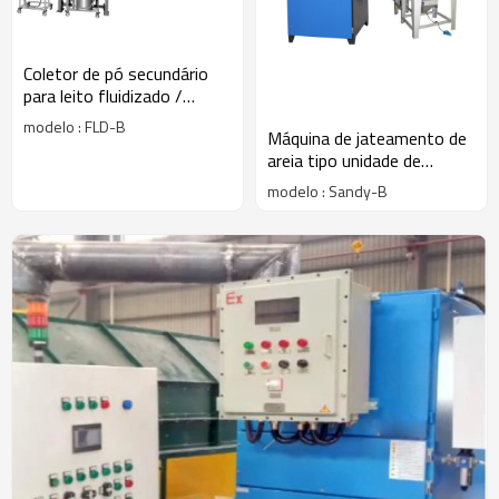
Coletor de pó secundário
para leito fluidizado /
máquina de secagem
modelo : FLD-B
Máquina de jateamento de
areia tipo unidade de
sucção extração de poeira
modelo : Sandy-B
tipo coletor de jato