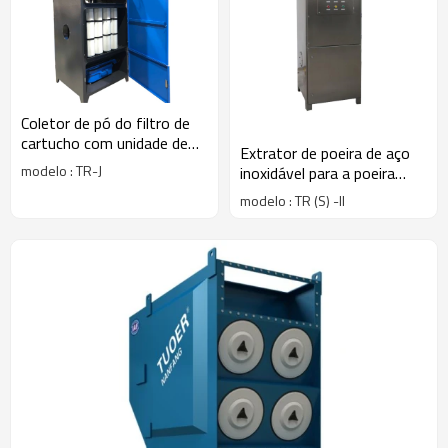
Coletor de pó do filtro de
cartucho com unidade de
Extrator de poeira de aço
filtro de tremonha de pó
modelo : TR-J
inoxidável para a poeira
corrosiva / sala de limpeza
modelo : TR (S) -II
farmacêutica / fábrica
eletrônica