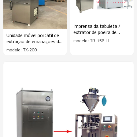
Imprensa da tabuleta /
extrator de poeira de
Unidade móvel portátil de
enchimento da cápsula do
modelo : TR-15B-H
extração de emanações de
cartucho do redutor
alta pressão para
modelo : TX-200
soldagem, corte térmico,
queima