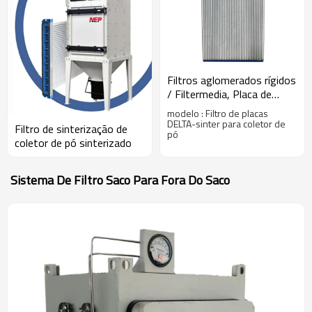
Filtros aglomerados rígidos
/ Filtermedia, Placa de
sinterização de polietileno,
modelo : Filtro de placas
Unidade de filtro DELTA
DELTA-sinter para coletor de
Filtro de sinterização de
pó
Flex PE
coletor de pó sinterizado
Sistema De Filtro Saco Para Fora Do Saco